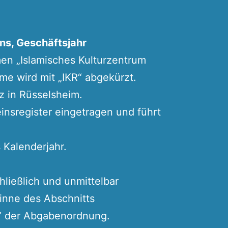
ins, Geschäftsjahr
men „Islamisches Kulturzentrum
me wird mit „IKR“ abgekürzt.
tz in Rüsselsheim.
einsregister eingetragen und führt
s Kalenderjahr.
chließlich und unmittelbar
nne des Abschnitts
“ der Abgabenordnung.