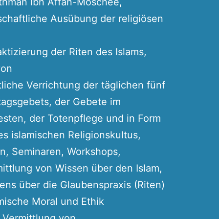
Othman Ibn Affan-Moschee,
chaftliche Ausübung der religiösen
ktizierung der Riten des Islams,
von
iche Verrichtung der täglichen fünf
itagsgebets, der Gebete im
esten, der Totenpflege und in Form
es islamischen Religionskultus,
n, Seminaren, Workshops,
mittlung von Wissen über den Islam,
sens über die Glaubenspraxis (Riten)
amische Moral und Ethik
r Vermittlung von