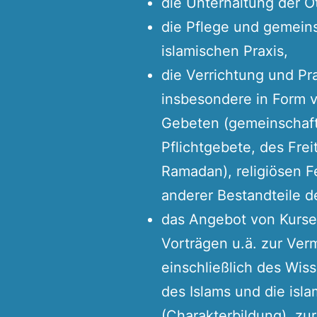
die Unterhaltung der 
die Pflege und gemeins
islamischen Praxis,
die Verrichtung und Pra
insbesondere in Form 
Gebeten (gemeinschaftl
Pflichtgebete, des Fre
Ramadan), religiösen F
anderer Bestandteile d
das Angebot von Kurse
Vorträgen u.ä. zur Ver
einschließlich des Wis
des Islams und die isl
(Charakterbildung), zu