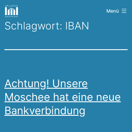
Zum
Othman
Menü
Inhalt
Ibn
Schlagwort:
IBAN
springen
Affan
Moschee
Achtung! Unsere
Moschee hat eine neue
Bankverbindung