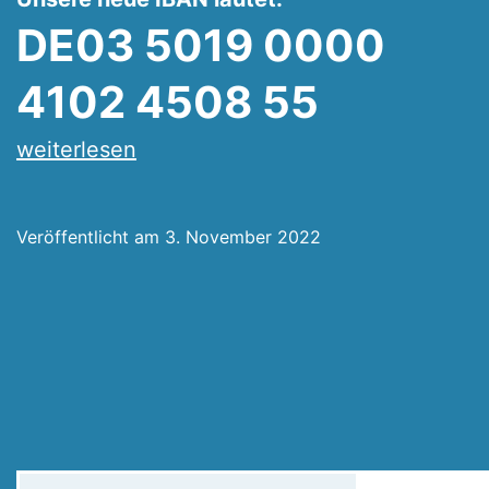
DE03 5019 0000
4102 4508 55
Achtung!
weiterlesen
Unsere
Moschee
Veröffentlicht am
3. November 2022
hat
eine
neue
Bankverbindung
Suchen